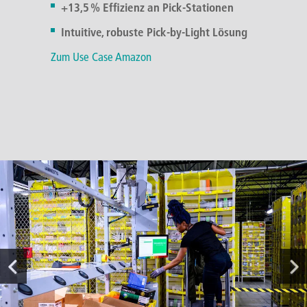
Kommissioniergeschwindigkeit
Leichte Bedienung
+13,5 % Effizienz an Pick-Stationen
Zum Use Case SSI Schäfer
Reduzierte Fehlerquote dank klarer
Zum Use Case Xylem
Intuitive, robuste Pick-by-Light Lösung
visueller Signale
Zum Use Case Amazon
Ergonomischere und intuitive
Bedienung
Zum Use Case medi