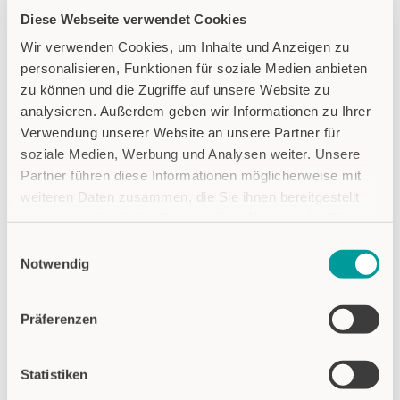
Diese Webseite verwendet Cookies
Wir verwenden Cookies, um Inhalte und Anzeigen zu
personalisieren, Funktionen für soziale Medien anbieten
zu können und die Zugriffe auf unsere Website zu
analysieren. Außerdem geben wir Informationen zu Ihrer
Verwendung unserer Website an unsere Partner für
Was bedeutet Pick-by-Light?
soziale Medien, Werbung und Analysen weiter. Unsere
Effizient und fehlerfrei kommissionieren
Partner führen diese Informationen möglicherweise mit
Mehr erfahren im Video.
weiteren Daten zusammen, die Sie ihnen bereitgestellt
haben oder die sie im Rahmen Ihrer Nutzung der Dienste
Zum Video
gesammelt haben.
Einwilligungsauswahl
Notwendig
Datenschutzhinweise
Impressum
Präferenzen
Pick-by-Light Kommissionierung
Statistiken
Wie funktioniert Pick-by-Light?