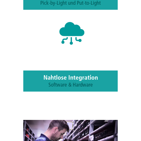
Pick-by-Light und Put-to-Light
Digitale Steuerung, visuelle Führung,
dynamische Routenführung steigern Ihre
Kommissionleistung um bis zu 50%.
Nahtlose Integration
Software & Hardware
Unsere Lösungen lassen sich flexibel in
jedes Lager integrieren und liefern
Echtzeitdaten in Ihr LVS- oder ERP-
System.