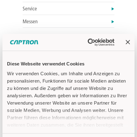
Service
Messen
Diese Webseite verwendet Cookies
Wir verwenden Cookies, um Inhalte und Anzeigen zu
personalisieren, Funktionen für soziale Medien anbieten
zu können und die Zugriffe auf unsere Website zu
analysieren. Außerdem geben wir Informationen zu Ihrer
Fragen zu SENSORtastern
Verwendung unserer Website an unsere Partner für
soziale Medien, Werbung und Analysen weiter. Unsere
Produkt FAQ
Partner führen diese Informationen möglicherweise mit
Nützliche Informationen rund um
weiteren Daten zusammen, die Sie ihnen bereitgestellt
SENSORtaster: Wie funktionieren
haben oder die sie im Rahmen Ihrer Nutzung der Dienste
SENSORtaster? Was bedeutet kapazitiv?