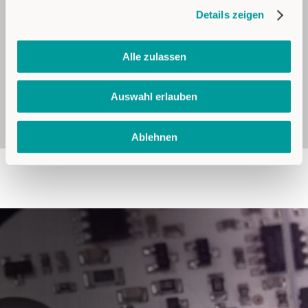
umfangreiche Kapazitäten, um auf
Details zeigen
Kundenwünsche schnell und flexibel reagieren
zu können.
Alle zulassen
Nutzen Sie diese Kompetenz zu Ihrem Vorteil.
Vertrauen Sie den Spezialisten von CAPTRON,
die Ihre Sprache sprechen und Ihre Probleme
Auswahl erlauben
lösen.
Ablehnen