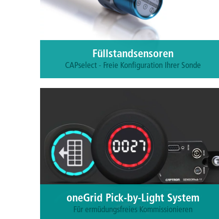
Mehr erfahren
Füllstandsensoren
CAPselect - Freie Konfiguration Ihrer Sonde
Mit dem CAPselect-System für Füllstandssensoren
können sie, je nach Anwendung, Behälterart und
Sensoreigenschaften, die Sonde ihrer Wahl frei
konfigurieren.
Mehr erfahren
oneGrid Pick-by-Light System
Für ermüdungsfreies Kommissionieren