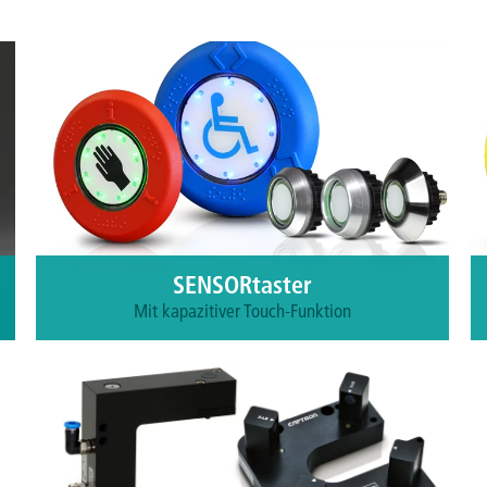
SENSORtaster
Mit kapazitiver Touch-Funktion
Seit 1994 entwickelt und produziert CAPTRON
erfolgreich kapazitive Taster zum Öffnen von
Türen, Betätigen und Steuern von Maschinen und
Anlagen.
Mehr erfahren