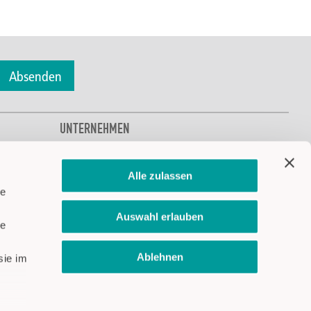
Absenden
UNTERNEHMEN
Über CAPTRON
CAPTRON Solutions
Alle zulassen
CAPTRON entdecken
le
Klima- und Umweltschutz
Auswahl erlauben
Jobs & Karriere
le
Standorte
Ablehnen
News & Messen
sie im
Finden Sie CAPTRON auf