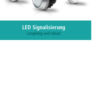
LED Signalisierung
Langlebig und robust
Für eine intuitive Orientierung in Gebäuden,
im öffentlichen Verkehr oder zur Steuerung
von Maschinen braucht es ein Höchstmaß an
Zuverlässigkeit - selbst unter widrigsten
Umständen.
Mehr erfahren