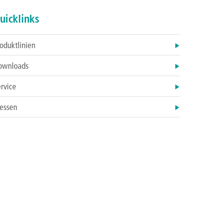
uicklinks
oduktlinien
ownloads
rvice
essen