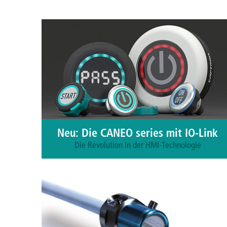
Neu: Die CANEO series mit IO-Link
Die Revolution in der HMI-Technologie
Der neue HMI-Standard kapazitiver Taster vereint
innovatives Design mit der Möglichkeit, alle
Funktionsparameter über IO-Link frei zu
konfigurieren – sei es Tastempfindlichkeit,
Betätigungsart, Mindestbetätigungszeit oder die
passende aus 16 Millionen Leuchtfarben.