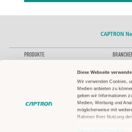
Pick-by-Light mit Touch optimiert die beleglose
Kommissionierung und steigert die
Kommissionierleistung um bis zu 50%.
CAPTRON Ne
Mehr erfahren
PRODUKTE
BRANCHE
Kapazitive SENSORtaster
Bus
Diese Webseite verwende
Zweihandsteuerung
Lebensmitte
Füllstandsensoren
Automobilin
Wir verwenden Cookies, um
Optische Sensoren
Gebäudetec
Medien anbieten zu können
LED Signalisierung
Intralogistik
geben wir Informationen z
Pick-by-Light
Luftfahrt
Medien, Werbung und Analy
Zubehör
Medizin & 
möglicherweise mit weiter
Rahmen Ihrer Nutzung der
Nutz- & So
Robotik
Datenschutzhinweise