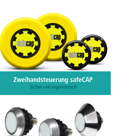
Zweihandsteuerung safeCAP
Sicher und ergonomisch
Mit safeCAP bietet CAPTRON ein Höchstmaß an
Sicherheit und Ergonomie bei der Bedienung
schwerer Maschinen mit hohem Verletzungsrisiko
wie z. B. Pressen, Scheren und Stanzen.
Mehr erfahren