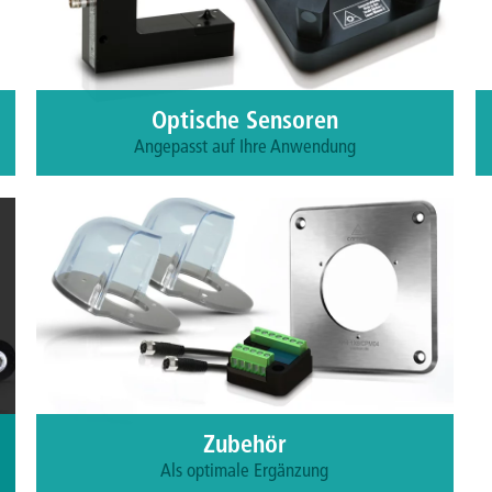
Optische Sensoren
Angepasst auf Ihre Anwendung
CAPTRON produziert maßgeschneidert Licht-
schranken mit Rotlicht, Infrarot und Laser als auch
Laser-TCP-Messeinheiten für eine höchst präzise
Werkzeugkalibrierung von Industrierobotern.
Mehr erfahren
Zubehör
Als optimale Ergänzung