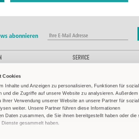
Vom passenden Aufnahmehalter bis zum De- und
Montagewerkzeug. Unter Zubehör finden sie ein
umfangreiches Sortiment an Zubehörprodukten für
unsere Sensoren und Systemen für nahezu alle
Anwendungen.
ws abonnieren
Mehr erfahren
N
SERVICE
Kontakt
t Cookies
l- & Getränkeindustrie
Downloads
dustrie
CAPTRON weltweit
 Inhalte und Anzeigen zu personalisieren, Funktionen für sozia
hnik
Media
 und die Zugriffe auf unsere Website zu analysieren. Außerdem
FAQ
u Ihrer Verwendung unserer Website an unsere Partner für sozia
sen weiter. Unsere Partner führen diese Informationen
Pharma
en Daten zusammen, die Sie ihnen bereitgestellt haben oder die 
 Dienste gesammelt haben.
nderfahrzeuge