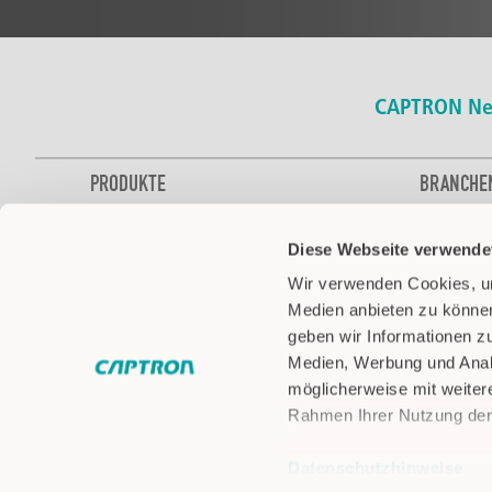
CAPTRON Ne
PRODUKTE
BRANCHE
Kapazitive SENSORtaster
Bus
Diese Webseite verwende
Zweihandsteuerung
Lebensmitte
Füllstandsensoren
Automobilin
Wir verwenden Cookies, um
Optische Sensoren
Gebäudetec
Medien anbieten zu können
LED Signalisierung
Intralogistik
geben wir Informationen z
Pick-by-Light
Luftfahrt
Medien, Werbung und Analy
Zubehör
Medizin & 
möglicherweise mit weiter
Rahmen Ihrer Nutzung der
Nutz- & So
Robotik
Datenschutzhinweise