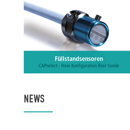
Füllstandsensoren
CAPselect - Freie Konfiguration Ihrer Sonde
Zu den Produkten
NEWS