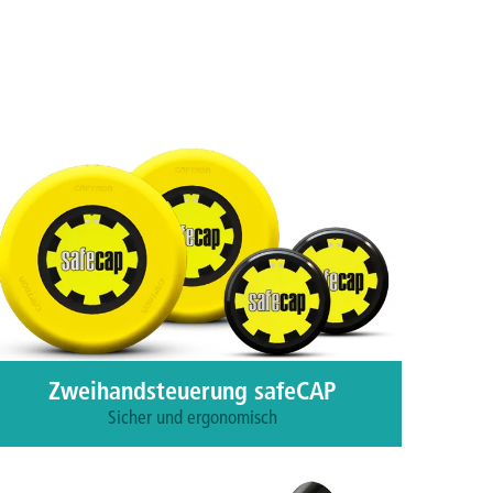
Zweihandsteuerung safeCAP
Sicher und ergonomisch
Zu den Produkten