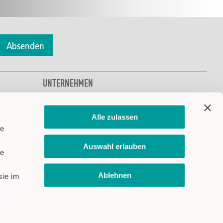
Absenden
UNTERNEHMEN
Über CAPTRON
CAPTRON Solutions
Alle zulassen
CAPTRON entdecken
le
Klima- und Umweltschutz
Auswahl erlauben
Jobs & Karriere
le
Standorte
Ablehnen
News & Messen
sie im
Finden Sie CAPTRON auf