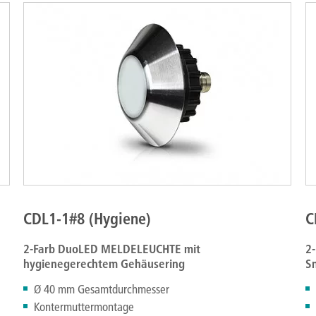
CDL1-1#8 (Hygiene)
C
2-Farb DuoLED MELDELEUCHTE mit
2
hygienegerechtem Gehäusering
S
Ø 40 mm Gesamtdurchmesser
Kontermuttermontage