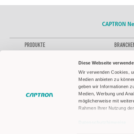
CAPTRON Ne
PRODUKTE
BRANCHE
Kapazitive SENSORtaster
Bus
Diese Webseite verwende
Zweihandsteuerung
Lebensmitte
Füllstandsensoren
Automobilin
Wir verwenden Cookies, um
Optische Sensoren
Gebäudetec
Medien anbieten zu können
LED Signalisierung
Intralogistik
geben wir Informationen z
Pick-by-Light
Luftfahrt
Medien, Werbung und Analy
Zubehör
Medizin & 
möglicherweise mit weiter
Rahmen Ihrer Nutzung der
Nutz- & So
Robotik
Datenschutzhinweise
Impressum