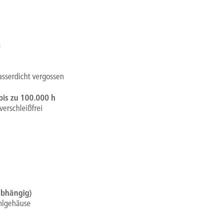
n
asserdicht vergossen
is zu 100.000 h
verschleißfrei
abhängig)
hlgehäuse