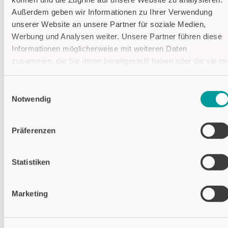
Außerdem geben wir Informationen zu Ihrer Verwendung
unserer Website an unsere Partner für soziale Medien,
PASSENDE PRODUKTE
Werbung und Analysen weiter. Unsere Partner führen diese
Informationen möglicherweise mit weiteren Daten
zusammen, die Sie ihnen bereitgestellt haben oder die sie im
Rahmen Ihrer Nutzung der Dienste gesammelt haben.
Einwilligungsauswahl
Datenschutzhinweise
Notwendig
Impressum
Präferenzen
Statistiken
Marketing
Kabel M12