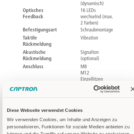
(dynamisch)
Optisches
16 LEDs
Feedback
wechselnd (max.
2 Farben)
Befestigungsart
Schraubmontage
Taktile
Vibration
Rückmeldung
Akustische
Signalton
Rückmeldung
(optional)
Anschluss
M8
M12
Einzellitzen
Ausgang
PNP
PNP/NPN
Wechsler
Einzellitzen
Diese Webseite verwendet Cookies
(Automatic)
Betriebstemperatur
-30°C...+80°C
Wir verwenden Cookies, um Inhalte und Anzeigen zu
personalisieren, Funktionen für soziale Medien anbieten zu
können und die Zugriffe auf unsere Website zu analysieren.