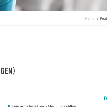
Home
/
Prod
NGEN)
D
Sensormaterial nach Medium wählbar