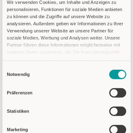
Wir verwenden Cookies, um Inhalte und Anzeigen zu
Gewicht, Lärm sowie Vibrationen
personalisieren, Funktionen für soziale Medien anbieten
beitragen und zusätzliche Kosten für
zu können und die Zugriffe auf unsere Website zu
Wartungen und Verschleiß verhindern.
analysieren. Außerdem geben wir Informationen zu Ihrer
Denn die Notwendigkeit mechanischer
Verwendung unserer Website an unsere Partner für
Befestigungen (Schrauben, Muttern,
soziale Medien, Werbung und Analysen weiter. Unsere
Bohren/Schneiden von Löchern) sowie
Partner führen diese Informationen möglicherweise mit
Lagerkosten für Montagewerkzeuge und -
weiteren Daten zusammen, die Sie ihnen bereitgestellt
materialien entfallen gänzlich. Mechanische
haben oder die sie im Rahmen Ihrer Nutzung der Dienste
Taster und Schalter sind darüber hinaus sehr
gesammelt haben.
anfällig für Verschleiß und Wartungen durch
Einwilligungsauswahl
ihre Konstruktion mit beweglichen Bauteilen.
Notwendig
Auch diese zusätzlichen Betriebskosten
Datenschutzhinweise
entfallen für die Fahrzeugbetreiber, denn
Impressum
elektronische Taster sind komplett verschleiß-
Präferenzen
und wartungsfrei.
Statistiken
Marketing