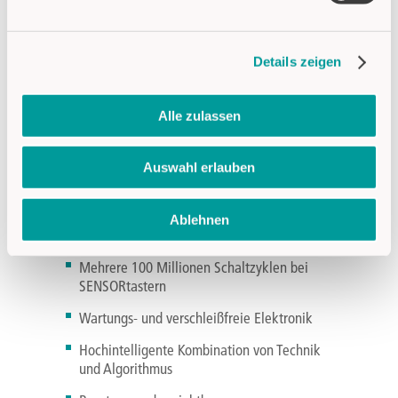
QUALITÄT UND LANGLEBIGKEIT
GARANTIERT
Details zeigen
Die Global Player in Verkehr und Transport
Alle zulassen
verlassen sich auf das jahrzehntelange Know-
How von CAPTRON. Hersteller von
Stadtbussen und Schienenfahrzeugen sowie
Auswahl erlauben
Türhersteller, Städte und Kommunen – sie alle
haben einen guten Grund, sich für Produkte
aus dem Hause CAPTRON zu entscheiden:
Ablehnen
beeindruckende Qualität.
Mehrere 100 Millionen Schaltzyklen bei
SENSORtastern
Wartungs- und verschleißfreie Elektronik
Hochintelligente Kombination von Technik
und Algorithmus