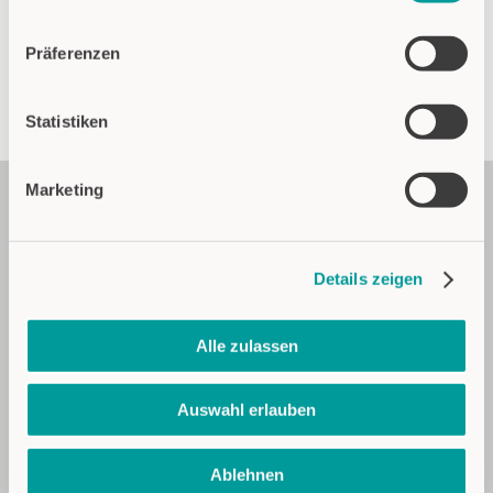
Datenschutzhinweise
Impressum
Präferenzen
Statistiken
Marketing
CAPTRON News abonnieren
Absenden
Details zeigen
PRODUKTE
Alle zulassen
Kapazitive SENSORtaster
Auswahl erlauben
Zweihandsteuerung
Füllstandsensoren
Optische Sensoren
Ablehnen