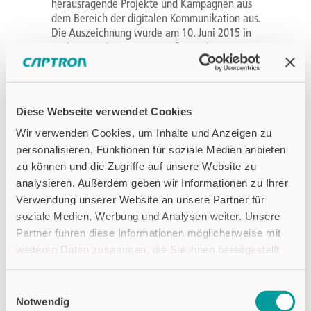
herausragende Projekte und Kampagnen aus
dem Bereich der digitalen Kommunikation aus.
Die Auszeichnung wurde am 10. Juni 2015 in
Berlin im Rahmen einer großen Gala
verliehen. Eine namhafte Jury mit
Persönlichkeiten aus den Bereichen
Unternehmenskommunikation, Wissenschaft
und Online-PR zeichnet jährlich die besten
Diese Webseite verwendet Cookies
Einreichungen aus.
Wir verwenden Cookies, um Inhalte und Anzeigen zu
personalisieren, Funktionen für soziale Medien anbieten
zu können und die Zugriffe auf unsere Website zu
analysieren. Außerdem geben wir Informationen zu Ihrer
Verwendung unserer Website an unsere Partner für
soziale Medien, Werbung und Analysen weiter. Unsere
Partner führen diese Informationen möglicherweise mit
weiteren Daten zusammen, die Sie ihnen bereitgestellt
haben oder die sie im Rahmen Ihrer Nutzung der Dienste
gesammelt haben.
Einwilligungsauswahl
Notwendig